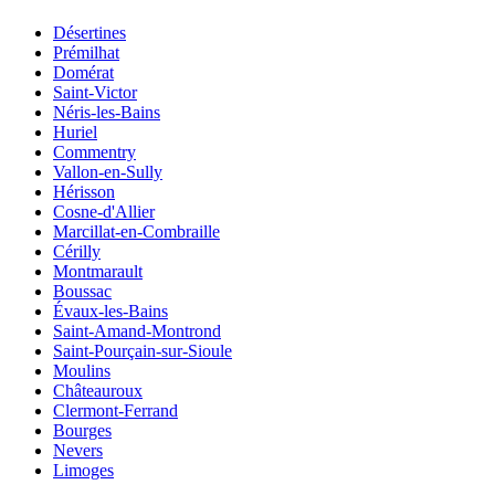
Désertines
Prémilhat
Domérat
Saint-Victor
Néris-les-Bains
Huriel
Commentry
Vallon-en-Sully
Hérisson
Cosne-d'Allier
Marcillat-en-Combraille
Cérilly
Montmarault
Boussac
Évaux-les-Bains
Saint-Amand-Montrond
Saint-Pourçain-sur-Sioule
Moulins
Châteauroux
Clermont-Ferrand
Bourges
Nevers
Limoges