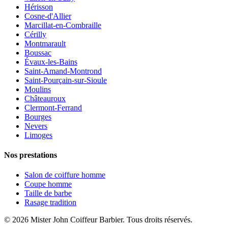
Hérisson
Cosne-d'Allier
Marcillat-en-Combraille
Cérilly
Montmarault
Boussac
Évaux-les-Bains
Saint-Amand-Montrond
Saint-Pourçain-sur-Sioule
Moulins
Châteauroux
Clermont-Ferrand
Bourges
Nevers
Limoges
Nos prestations
Salon de coiffure homme
Coupe homme
Taille de barbe
Rasage tradition
©
2026
Mister John Coiffeur Barbier
. Tous droits réservés.