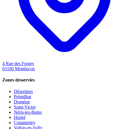
4 Rue des Forges
03100
Montluçon
Zones desservies
Désertines
Prémilhat
Domérat
Saint-Victor
Néris-les-Bains
Huriel
Commentry
Vallon-en-Sully