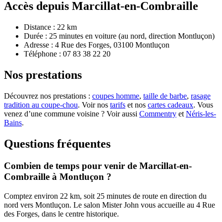
Accès depuis Marcillat-en-Combraille
Distance : 22 km
Durée : 25 minutes en voiture (au nord, direction Montluçon)
Adresse :
4 Rue des Forges
,
03100
Montluçon
Téléphone :
07 83 38 22 20
Nos prestations
Découvrez nos prestations :
coupes homme
,
taille de barbe
,
rasage
tradition au coupe-chou
. Voir nos
tarifs
et nos
cartes cadeaux
. Vous
venez d’une commune voisine ? Voir aussi
Commentry
et
Néris-les-
Bains
.
Questions fréquentes
Combien de temps pour venir de Marcillat-en-
Combraille à Montluçon ?
Comptez environ 22 km, soit 25 minutes de route en direction du
nord vers Montluçon. Le salon Mister John vous accueille au 4 Rue
des Forges, dans le centre historique.