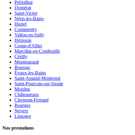
Prémilhat
Domérat
Saint-Victor
Néris-les-Bains
Huriel
Commentry
Vallon-en-Sully
Hérisson
Cosne-d'Allier
Marcillat-en-Combraille
Cérilly
Montmarault
Boussac
Évaux-les-Bains
Saint-Amand-Montrond
Saint-Pourçain-sur-Sioule
Moulins
Châteauroux
Clermont-Ferrand
Bourges
Nevers
Limoges
Nos prestations