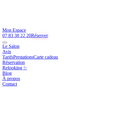
Mon Espace
07 83 38 22 20
Réserver
Le Salon
Avis
Tarifs
Prestations
Carte cadeau
Réservation
Relooking ✨
Blog
À propos
Contact