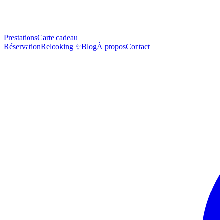
Prestations
Carte cadeau
Réservation
Relooking ✨
Blog
À propos
Contact