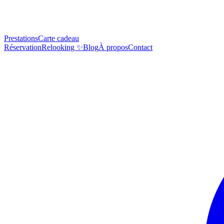
Prestations
Carte cadeau
Réservation
Relooking ✨
Blog
À propos
Contact