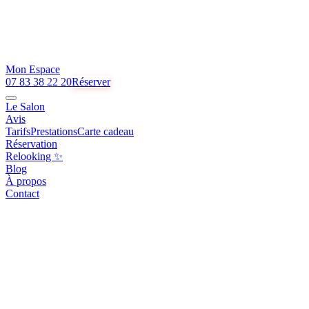
Mon Espace
07 83 38 22 20
Réserver
Le Salon
Avis
Tarifs
Prestations
Carte cadeau
Réservation
Relooking ✨
Blog
À propos
Contact